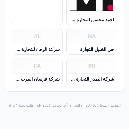
احمد محسن للتجارة ش.م.م
AL
HA
حي الخليل للتجارة
شركة الرقاء للتجارة ش م م
FA
PR
شركة الصدر للتجارة ش. م. م
شركة فرسان العرب للتجارة - تضامنية
المصدر: السجل العام لوزارة التجارة · آخر تحديث: July 2026 ·
طلب تعديل / إزالة