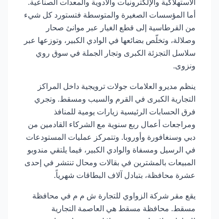
الاستهلاكية والإلكترونيات والأدوية والمعدات الصناعية.
أما المؤسسات الصغيرة والمتوسطة فتستورد كل شيء
من القرطاسية إلى قطع الغيار عبر موانئ صحار
وصلالة، وتخلّص بضائعها في الوادي الكبير، وتوزعها عبر
سلاسل التجزئة الكبرى وتجار الجملة في سوق روي
ونزوى.
ينظم مديرو العلامات جولات ترويجية داخل المراكز
التجارية الكبرى في القرم والسيب ومسقط. وتجري
فرق الحسابات الرئيسية زيارات يومية للمنافذ
ومراجعات أعمال ربع سنوية مع الشركاء القادمين من
دبي وسنغافورة وأوروبا. وتتمركز عمليات المستودعات
في الرسيل ومسفاة والوادي الكبير، فيما يلتقي مندوبو
المبيعات بالمشترين في بقالات ومحال تنتشر في إحدى
عشرة محافظة، بتبادل آلاف البطاقات شهرياً.
يقع مقر شركة الزواوي للتجارة ش م م في محافظة
مسقط. محافظة مسقط هي العاصمة التجارية