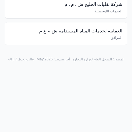
شركة نقليات الخليج ش . م . م
الخدمات اللوجستية
العمانية لخدمات المياه المستدامة ش م ع م
المرافق
المصدر: السجل العام لوزارة التجارة · آخر تحديث: May 2026 ·
طلب تعديل / إزالة