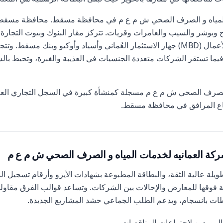
 المياه و الصرف الصحي ش م ع م في محافظة مسقط. محافظة مسقط هي
بوشر والسيب والعامرات وقريات. تتركز مقار البنوك وبيوت التجارة 
بمطرح، بينما يحتضن حي مسقط للأعمال (MBD) جهاز الاستثمار العُماني وأسياد وأوكيو وب
 فيما تستقر الشركات متعددة الجنسيات في العذيبة والغبرة، وتحيط با
الصرف الصحي ش م ع م مسجلة كمنشأة كبيرة في السجل التجاري العام 
اع المرافق في محافظة مسقط.
ركة العمانيه لخدمات المياه و الصرف الصحي ش م ع م
لة عالية الثقة، والبطاقة المطبوعة بشهادات الأيزو وأرقام تسجيل ال
 فوقها للمعارض والإحالات بين الشركات. وتساعد قوالب الفرق مقاولي 
لموردين لاجتماعات المناقصات