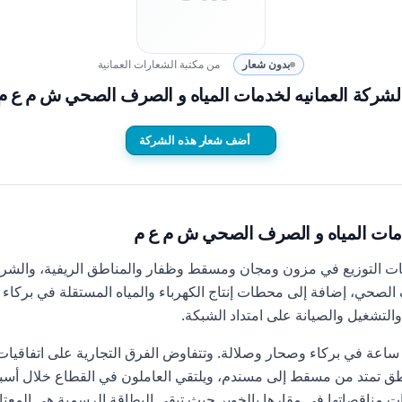
بدون شعار
من مكتبة الشعارات العمانية
لشركة العمانيه لخدمات المياه و الصرف الصحي ش م ع م
أضف شعار هذه الشركة
دمات المياه و الصرف الصحي ش م ع م
التوزيع في مزون ومجان ومسقط وظفار والمناطق الريفية، والشركة ال
لصحي، إضافة إلى محطات إنتاج الكهرباء والمياه المستقلة في بركاء
لتشغيل والصيانة على امتداد الشبكة.
عمل مشغلو المحطات بورديات 12 ساعة في بركاء وصحار وصلالة. وتتفاوض الفرق التجارية على
طق تمتد من مسقط إلى مسندم، ويلتقي العاملون في القطاع خلال أسبو
يات مناقصاتها في مقارها بالخوير حيث تبقى البطاقة الرسمية هي المعتاد