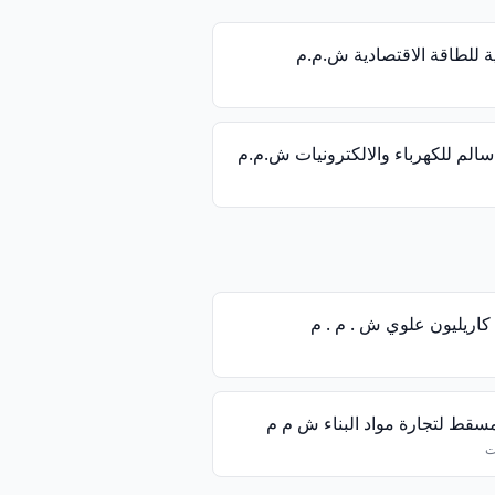
ية للطاقة الاقتصادية ش.م.م
الم للكهرباء والالكترونيات ش.م.م
اريليون علوي ش . م . م
سقط لتجارة مواد البناء ش م م
ت