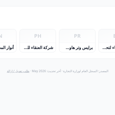
N
PH
PR
شركة بركاء لتحلية المياه ش م ع ع
برايس وتر هاوس كوبرز ش.م.م
شركة العنقاء للطاقة
المصدر: السجل العام لوزارة التجارة · آخر تحديث: May 2026 ·
طلب تعديل / إزالة