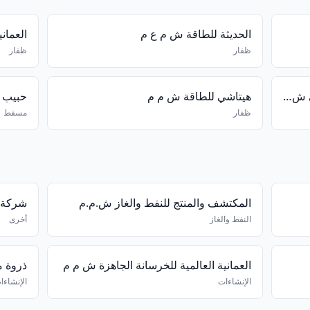
الحديثة للطاقة ش م ع م
العمان
ظفار
ظفار
شركة فولتامب لمحولات الجهد العالي ش م ع م
هيتاشي للطاقة ش م م
حبيب س
ظفار
مسقط
المكتشف والمنتج للنفط والغاز ش.م.م
شركة ك
النفط والغاز
أخرى
العمانية العالمية للخرسانة الجاهزة ش م م
ذروة م
الإنشاءات
الإنشاءا