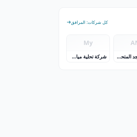
كل شركات: المرافق
My
A
أنوار المجد المتحدة للطاقة ش م م
شركة تحلية مياة خليج عمان ش م ع م