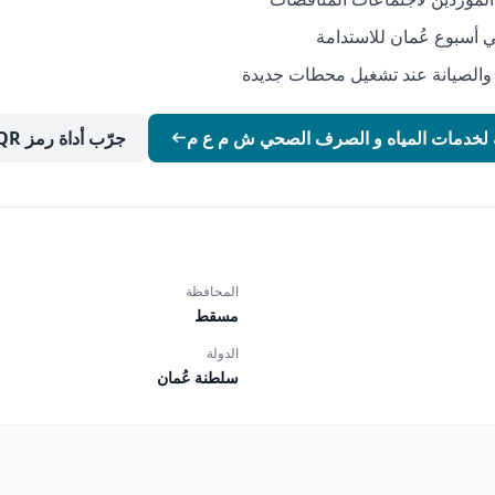
ي أسبوع عُمان للاستدامة
والصيانة عند تشغيل محطات جديدة
نيه لخدمات المياه و الصرف الصحي ش م ع م
جرّب أداة رمز QR المجانية
المحافظة
مسقط
الدولة
سلطنة عُمان