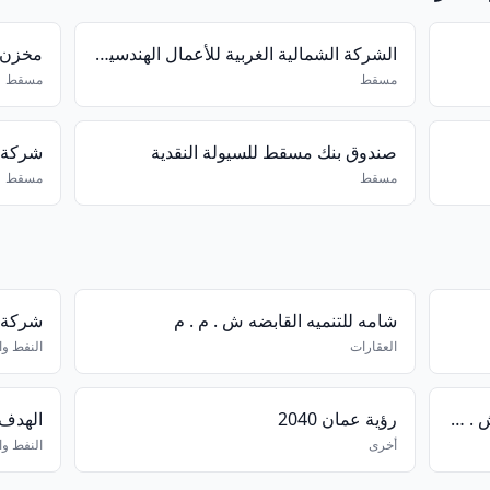
الشركة الشمالية الغربية للأعمال الهندسية ش.م.م
مخزن 
مسقط
مسقط
صندوق بنك مسقط للسيولة النقدية
مسقط
مسقط
شامه للتنميه القابضه ش . م . م
شركة أ
العقارات
النفط وا
شركة باقر الحاج عبداللطيف فاضل ش . م . م
رؤية عمان 2040
الهدف
أخرى
النفط وا