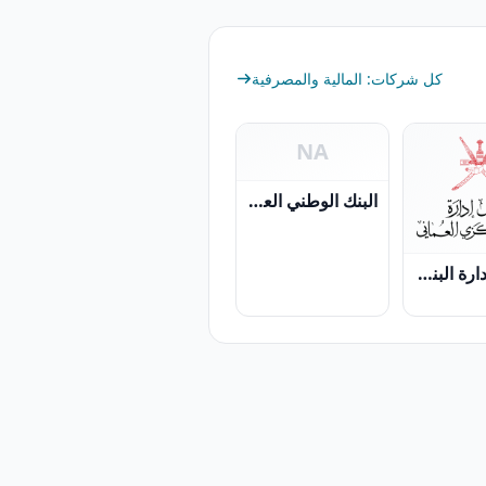
كل شركات: المالية والمصرفية
NA
البنك الوطني العماني ش.م.ع.ع
مجلس إدارة البنك المركزي العُماني