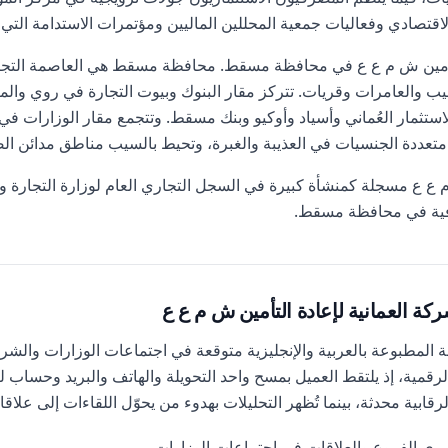
قتصادي وفعاليات جمعية المحللين الماليين ومؤتمرات الاستدامة التي ت
التأمين ش م ع ع في محافظة مسقط. محافظة مسقط هي العاصمة التجار
والعامرات وقريات. تتركز مقار البنوك وبيوت التجارة في روي والمن
لأعمال (MBD) جهاز الاستثمار العُماني وأسياد وأوكيو وبنك مسقط. وتتجمع مقار الوزارا
متعددة الجنسيات في العذيبة والغبرة، وتحيط بالسيب مناطق مدائن ا
م ع ع مسجلة كمنشأة كبيرة في السجل التجاري العام لوزارة التجارة و
فية في محافظة مسقط.
ة العمانية لإعادة التأمين ش م ع ع
قة المطبوعة بالعربية والإنجليزية متوقعة في اجتماعات الوزارات وال
لرقمية، إذ يلتقط العميل بمسح واحد التحويلة والهاتف والبريد وحساب لين
قابية محدثة، بينما تُظهر التحليلات بهدوء من يحوّل اللقاءات إلى علاقا
يري الفروع والعلاقات في اجتماعات الوزارات