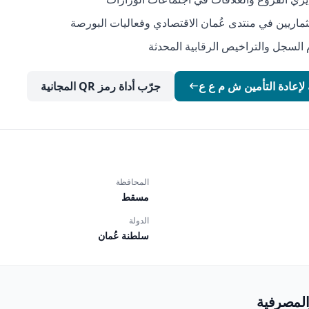
ماريين في منتدى عُمان الاقتصادي وفعاليات البورصة
السجل والتراخيص الرقابية المحدثة
ة لإعادة التأمين ش م ع ع
جرّب أداة رمز QR المجانية
المحافظة
مسقط
الدولة
سلطنة عُمان
المصرفية