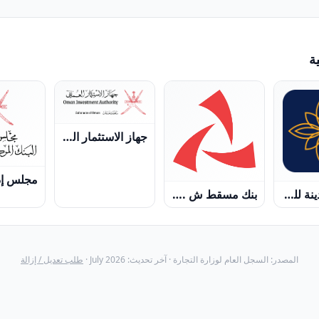
ة
جهاز الاستثمار العُماني
شركة المدينة للتأمين ش م ع ع
بنك مسقط ش . م.ع.ع
المصدر: السجل العام لوزارة التجارة · آخر تحديث: July 2026 ·
طلب تعديل / إزالة