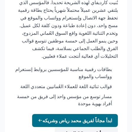
بُنيت كارديفاي لهذه الشريحة تحديداً. فالمؤسس الذي
يلتقي عشرين عميلاً محتملاً شهرياً يحتاج بطاقة رقمية
تحفظ جهة الاتصال وإنستغرام وواتساب والموقع في
مسح واحد، دون إعادة طباعة ودون كلفة لكل عميل.
وتخدم الثنائية اللغوية واقع السوق العُماني المزدوج،
وحين ينمو العمل إلى خمسة موظفين تتوسع قوالب
الفرق والطلب الجماعي بسلاسة، فيما تكشف
التحليلات أي فعالية أنتجت عملاء فعليين.
بطاقات رقمية مناسبة للمؤسسين بروابط إنستغرام
وواتساب والموقع
قوالب ثنائية اللغة للعملاء العُمانيين متعددي اللغة
مسار توسع من مؤسس واحد إلى فريق من خمسة
أفراد بهوية موحدة
ابدأ مجاناً لفريق محمد رياض وشريكه