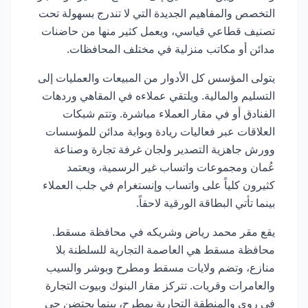
التخصص والمفاهيم الجديدة التي لا تندرج بسهولة تحت
تصنيف قطاعي قياسي، ويعمل كثير منها من حاضنات
مدائن أو مكاتب منزلية في مختلف المحافظات.
يتولى المؤسس كل الأدوار من المبيعات والعمليات إلى
التسليم والمالية. ويلتقي عملاءه في المقاهي وردهات
الفنادق أو في مقار العملاء مباشرة. وتتم شبكات
العلاقات عبر فعاليات ريادة وبوابة مدائن للمؤسسات
وورش جاهزية التصدير ولجان غرفة تجارة وصناعة
عُمان ومجموعات واتساب غير الرسمية، ويعتمد
كثيرون كلياً على واتساب وإنستغرام في جلب العملاء
بينما تأتي البطاقة الورقية لاحقاً.
يقع مقر محمد رياض وشريكه في محافظة مسقط.
محافظة مسقط هي العاصمة التجارية للسلطنة بلا
منازع، وتضم ولايات مسقط ومطرح وبوشر والسيب
والعامرات وقريات. تتركز مقار البنوك وبيوت التجارة
في روي والمنطقة التجارية بمطرح، بينما يحتضن حي