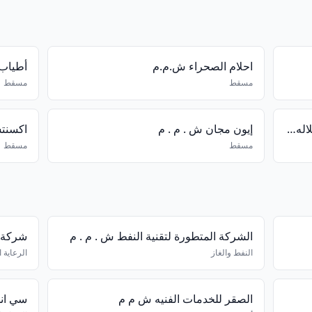
احلام الصحراء ش.م.م
أطياب 
مسقط
مسقط
يو اس جي درايول (المنطقه الحره بصلاله) ش م م
إيون مجان ش . م . م
اكسنت
مسقط
مسقط
الشركة المتطورة لتقنية النفط ش . م . م
النفط والغاز
الرعاية 
الصقر للخدمات الفنيه ش م م