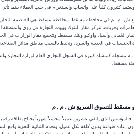
مد كثيرون كلياً على واتساب وإنستغرام في جلب العملاء بينما تأتي الب
 ش . م . م في محافظة مسقط. محافظة مسقط هي العاصمة التجارية ل
ات وقريات. تتركز مقار البنوك وبيوت التجارة في روي والمنطقة ال
MBD) جهاز الاستثمار العُماني وأسياد وأوكيو وبنك مسقط. وتتجمع مقار الوزارات في
ة الجنسيات في العذيبة والغبرة، وتحيط بالسيب مناطق مدائن الصناع
م مسجلة كمنشأة كبيرة في السجل التجاري العام لوزارة التجارة والص
ظة مسقط.
و مسقط للتسوق السريع ش . م . م
اً. فالمؤسس الذي يلتقي عشرين عميلاً محتملاً شهرياً يحتاج بطاقة رقم
إعادة طباعة ودون كلفة لكل عميل. وتخدم الثنائية اللغوية واقع السو