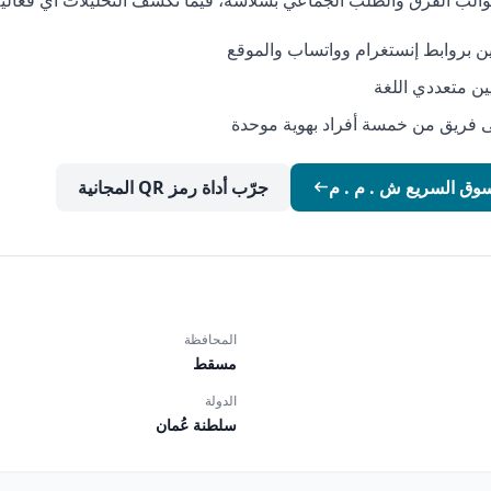
لب الفرق والطلب الجماعي بسلاسة، فيما تكشف التحليلات أي فعالية 
 بروابط إنستغرام وواتساب والموقع
نيين متعددي اللغة
فريق من خمسة أفراد بهوية موحدة
تسوق السريع ش . م . م
جرّب أداة رمز QR المجانية
المحافظة
مسقط
الدولة
سلطنة عُمان