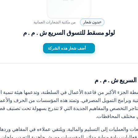
بدون شعار
من مكتبة الشعارات العمانية
لولو مسقط للتسوق السريع ش . م . م
أضف شعار هذه الشركة
لسريع ش . م . م
 الجزء الأكبر من قاعدة الأعمال في السلطنة، وتدعمها هيئة تنمية
نية وبرامج التمويل المصرفي. وتمتد هذه المؤسسات من الحرف والأعما
تاجر التخصص والمفاهيم الجديدة التي لا تندرج بسهولة تحت تصنيف ق
ي مختلف المحافظات.
ات والعمليات إلى التسليم والمالية. ويلتقي عملاءه في المقاهي وردهات
فعاليات ريادة وبوابة مدائن للمؤسسات وورش جاهزية التصدير ولجان 