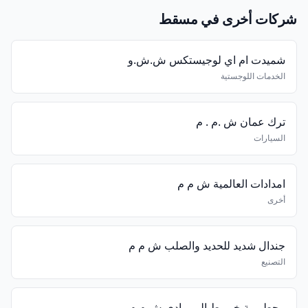
شركات أخرى في مسقط
شميدت ام اي لوجيستكس ش.ش.و
الخدمات اللوجستية
ترك عمان ش .م . م
السيارات
امدادات العالمية ش م م
أخرى
جندال شديد للحديد والصلب ش م م
التصنيع
محطــــة خــــط الــــوادي ش.م.م.