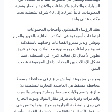
السيارات والتجارة والإنشاءات والأغذية والعقار وتقنية
المعلومات، غالباً عبر 20 إلى 40 شركة تشغيلية تحت
مكتب عائلي واحد.
يعقد الرؤساء التنفيذيون وأصحاب المجموعات
اجتماعات أسبوعية في المكاتب العائلية بالخوير والقرم
وبوشر. ويدير مديرو القطاعات وحداتهم باستقلالية
نسبية مع لقاءات ربع سنوية مع الملاك. ويحضر فريق
تطوير الأعمال كل فعالية كبرى في السلطنة، فيما
تشكل الإحالات بين الوحدات داخل المجموعة عصب
النمو.
يقع مقر مجموعة ليفا ش م ع ع في محافظة مسقط.
محافظة مسقط هي العاصمة التجارية للسلطنة بلا
منازع، وتضم ولايات مسقط ومطرح وبوشر والسيب
والعامرات وقريات. تتركز مقار البنوك وبيوت التجارة
في روي والمنطقة التجارية بمطرح، بينما يحتضن حي
مسقط للأعمال (MBD) جهاز الاستثمار العُماني وأسياد