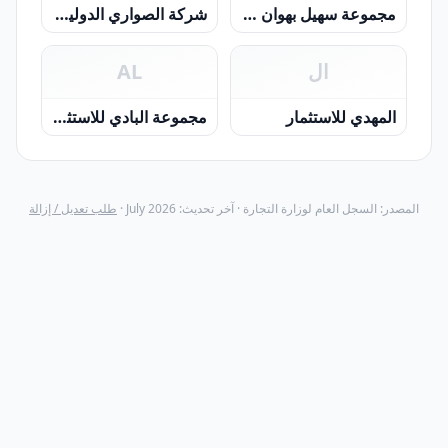
مجموعة سهيل بهوان القابضة
شركة الصواري الدولية للاستثمار ش م ع م
ال
AL
المهدي للاستثمار
مجموعة البادي للاستثمار ش.م.م
المصدر: السجل العام لوزارة التجارة · آخر تحديث: July 2026 ·
طلب تعديل / إزالة