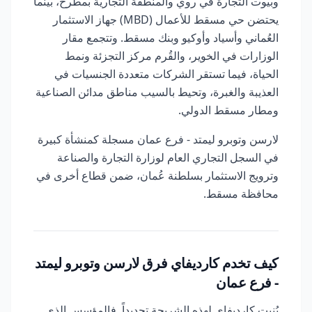
وبيوت التجارة في روي والمنطقة التجارية بمطرح، بينما
يحتضن حي مسقط للأعمال (MBD) جهاز الاستثمار
العُماني وأسياد وأوكيو وبنك مسقط. وتتجمع مقار
الوزارات في الخوير، والقُرم مركز التجزئة ونمط
الحياة، فيما تستقر الشركات متعددة الجنسيات في
العذيبة والغبرة، وتحيط بالسيب مناطق مدائن الصناعية
ومطار مسقط الدولي.
لارسن وتوبرو ليمتد - فرع عمان مسجلة كمنشأة كبيرة
في السجل التجاري العام لوزارة التجارة والصناعة
وترويج الاستثمار بسلطنة عُمان، ضمن قطاع أخرى في
محافظة مسقط.
كيف تخدم كارديفاي فرق لارسن وتوبرو ليمتد
- فرع عمان
بُنيت كارديفاي لهذه الشريحة تحديداً. فالمؤسس الذي