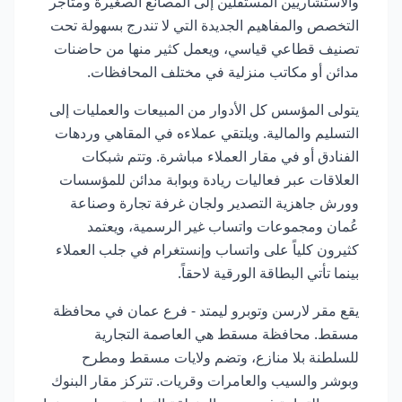
والاستشاريين المستقلين إلى المصانع الصغيرة ومتاجر
التخصص والمفاهيم الجديدة التي لا تندرج بسهولة تحت
تصنيف قطاعي قياسي، ويعمل كثير منها من حاضنات
مدائن أو مكاتب منزلية في مختلف المحافظات.
يتولى المؤسس كل الأدوار من المبيعات والعمليات إلى
التسليم والمالية. ويلتقي عملاءه في المقاهي وردهات
الفنادق أو في مقار العملاء مباشرة. وتتم شبكات
العلاقات عبر فعاليات ريادة وبوابة مدائن للمؤسسات
وورش جاهزية التصدير ولجان غرفة تجارة وصناعة
عُمان ومجموعات واتساب غير الرسمية، ويعتمد
كثيرون كلياً على واتساب وإنستغرام في جلب العملاء
بينما تأتي البطاقة الورقية لاحقاً.
يقع مقر لارسن وتوبرو ليمتد - فرع عمان في محافظة
مسقط. محافظة مسقط هي العاصمة التجارية
للسلطنة بلا منازع، وتضم ولايات مسقط ومطرح
وبوشر والسيب والعامرات وقريات. تتركز مقار البنوك