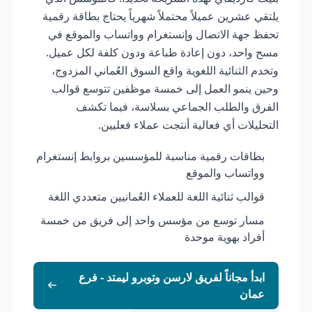
يلتقي عشرين عميلاً محتملاً شهرياً يحتاج بطاقة رقمية
تحفظ جهة الاتصال وإنستغرام وواتساب والموقع في
مسح واحد، دون إعادة طباعة ودون كلفة لكل عميل.
وتخدم الثنائية اللغوية واقع السوق العُماني المزدوج،
وحين ينمو العمل إلى خمسة موظفين تتوسع قوالب
الفرق والطلب الجماعي بسلاسة، فيما تكشف
التحليلات أي فعالية أنتجت عملاء فعليين.
بطاقات رقمية مناسبة للمؤسسين بروابط إنستغرام
وواتساب والموقع
قوالب ثنائية اللغة للعملاء العُمانيين متعددي اللغة
مسار توسع من مؤسس واحد إلى فريق من خمسة
أفراد بهوية موحدة
ابدأ مجاناً لفريق لارسن وتوبرو ليمتد - فرع
عمان