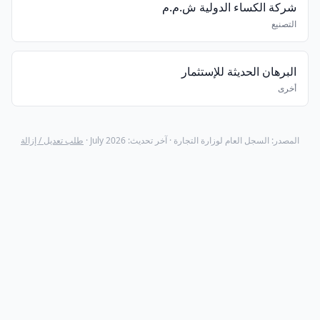
شركة الكساء الدولية ش.م.م
التصنيع
البرهان الحديثة للإستثمار
أخرى
المصدر: السجل العام لوزارة التجارة · آخر تحديث: July 2026 ·
طلب تعديل / إزالة