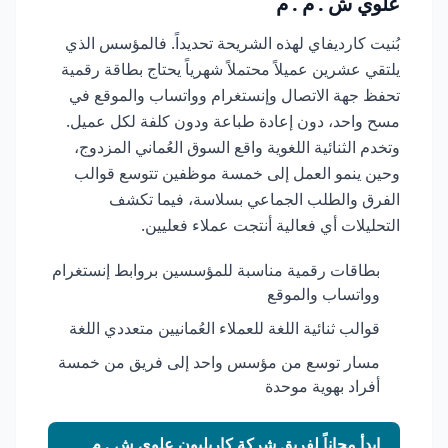
علوي ش . م . م
بُنيت كارديفاي لهذه الشريحة تحديداً. فالمؤسس الذي
يلتقي عشرين عميلاً محتملاً شهرياً يحتاج بطاقة رقمية
تحفظ جهة الاتصال وإنستغرام وواتساب والموقع في
مسح واحد، دون إعادة طباعة ودون كلفة لكل عميل.
وتخدم الثنائية اللغوية واقع السوق العُماني المزدوج،
وحين ينمو العمل إلى خمسة موظفين تتوسع قوالب
الفرق والطلب الجماعي بسلاسة، فيما تكشف
التحليلات أي فعالية أنتجت عملاء فعليين.
بطاقات رقمية مناسبة للمؤسسين بروابط إنستغرام
وواتساب والموقع
قوالب ثنائية اللغة للعملاء العُمانيين متعددي اللغة
مسار توسع من مؤسس واحد إلى فريق من خمسة
أفراد بهوية موحدة
ابدأ مجاناً لفريق شركة كاريليون علوي ش . م