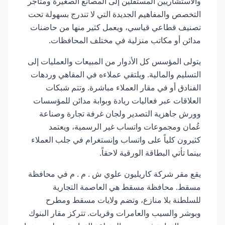
والاستشاريين المستقلين إلى المصانع الصغيرة ومتاجر
التخصص والمفاهيم الجديدة التي لا تندرج بسهولة تحت
تصنيف قطاعي قياسي، ويعمل كثير منها من حاضنات
مدائن أو مكاتب منزلية في مختلف المحافظات.
يتولى المؤسس كل الأدوار من المبيعات والعمليات إلى
التسليم والمالية. ويلتقي عملاءه في المقاهي وردهات
الفنادق أو في مقار العملاء مباشرة. وتتم شبكات
العلاقات عبر فعاليات ريادة وبوابة مدائن للمؤسسات
وورش جاهزية التصدير ولجان غرفة تجارة وصناعة
عُمان ومجموعات واتساب غير الرسمية، ويعتمد
كثيرون كلياً على واتساب وإنستغرام في جلب العملاء
بينما تأتي البطاقة الورقية لاحقاً.
يقع مقر شركة كاريليون علوي ش . م . م في محافظة
مسقط. محافظة مسقط هي العاصمة التجارية
للسلطنة بلا منازع، وتضم ولايات مسقط ومطرح
وبوشر والسيب والعامرات وقريات. تتركز مقار البنوك