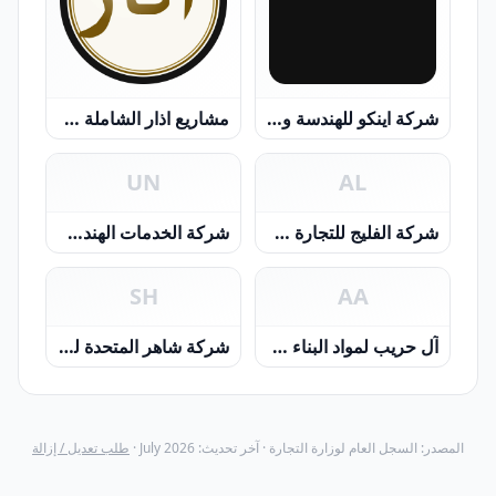
شركة اينكو للهندسة والتصنيع والتجارة والمقاولات المدنية ش . م . م
مشاريع اذار الشاملة ش.م.م
UN
AL
شركة الفليج للتجارة والمقاولات ش م م
شركة الخدمات الهندسية المتحدة ش.م.م
SH
AA
آل حريب لمواد البناء ش م م
شركة شاهر المتحدة للتجارة والمقاولات ش م م
المصدر: السجل العام لوزارة التجارة · آخر تحديث: July 2026 ·
طلب تعديل / إزالة